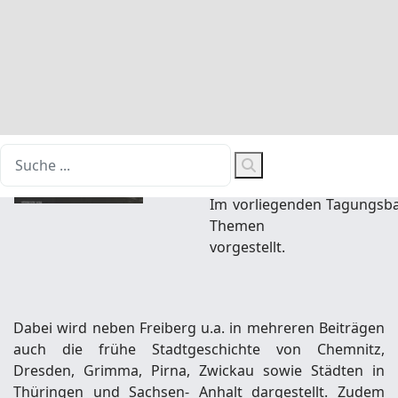
Freiberger Raumes, das im
aus Deutschland, den Nie
Archivare und Kunsthistori
Vorlandes, der Entstehung 
Im Mittelpunkt standen d
städtischen Entwicklung
Vortragsblock mit dem prof
Im vorliegenden Tagungsba
Themen
vorgestellt.
Dabei wird neben Freiberg u.a. in mehreren Beiträgen
auch die frühe Stadtgeschichte von Chemnitz,
Dresden, Grimma, Pirna, Zwickau sowie Städten in
Thüringen und Sachsen- Anhalt dargestellt. Zudem