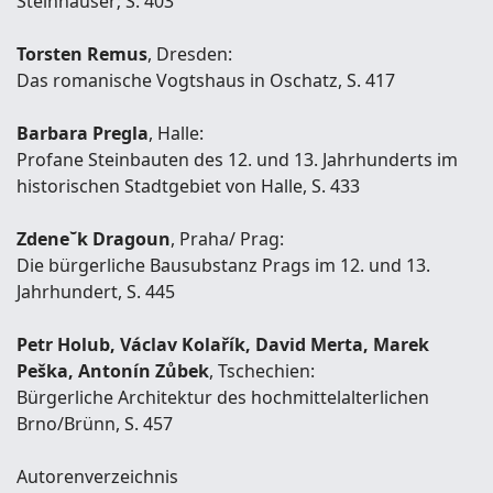
Steinhäuser; S. 403
Torsten Remus
, Dresden:
Das romanische Vogtshaus in Oschatz, S. 417
Barbara Pregla
, Halle:
Profane Steinbauten des 12. und 13. Jahrhunderts im
historischen Stadtgebiet von Halle, S. 433
Zdene˘k Dragoun
, Praha/ Prag:
Die bürgerliche Bausubstanz Prags im 12. und 13.
Jahrhundert, S. 445
Petr Holub, Václav Kolařík, David Merta, Marek
Peška, Antonín Zůbek
, Tschechien:
Bürgerliche Architektur des hochmittelalterlichen
Brno/Brünn, S. 457
Autorenverzeichnis