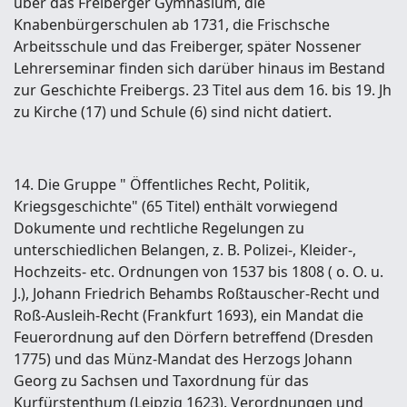
über das Freiberger Gymnasium, die
Knabenbürgerschulen ab 1731, die Frischsche
Arbeitsschule und das Freiberger, später Nossener
Lehrerseminar finden sich darüber hinaus im Bestand
zur Geschichte Freibergs. 23 Titel aus dem 16. bis 19. Jh
zu Kirche (17) und Schule (6) sind nicht datiert.
14. Die Gruppe " Öffentliches Recht, Politik,
Kriegsgeschichte" (65 Titel) enthält vorwiegend
Dokumente und rechtliche Regelungen zu
unterschiedlichen Belangen, z. B. Polizei-, Kleider-,
Hochzeits- etc. Ordnungen von 1537 bis 1808 ( o. O. u.
J.), Johann Friedrich Behambs Roßtauscher-Recht und
Roß-Ausleih-Recht (Frankfurt 1693), ein Mandat die
Feuerordnung auf den Dörfern betreffend (Dresden
1775) und das Münz-Mandat des Herzogs Johann
Georg zu Sachsen und Taxordnung für das
Kurfürstenthum (Leipzig 1623). Verordnungen und