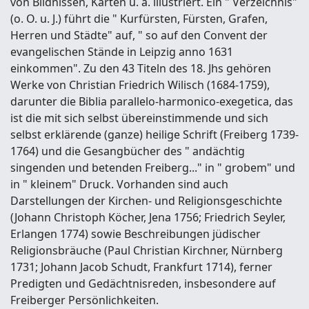
von Bildnissen, Karten u. a. illustriert. Ein " Verzeichnis"
(o. O. u. J.) führt die " Kurfürsten, Fürsten, Grafen,
Herren und Städte" auf, " so auf den Convent der
evangelischen Stände in Leipzig anno 1631
einkommen". Zu den 43 Titeln des 18. Jhs gehören
Werke von Christian Friedrich Wilisch (1684-1759),
darunter die Biblia parallelo-harmonico-exegetica, das
ist die mit sich selbst übereinstimmende und sich
selbst erklärende (ganze) heilige Schrift (Freiberg 1739-
1764) und die Gesangbücher des " andächtig
singenden und betenden Freiberg..." in " grobem" und
in " kleinem" Druck. Vorhanden sind auch
Darstellungen der Kirchen- und Religionsgeschichte
(Johann Christoph Köcher, Jena 1756; Friedrich Seyler,
Erlangen 1774) sowie Beschreibungen jüdischer
Religionsbräuche (Paul Christian Kirchner, Nürnberg
1731; Johann Jacob Schudt, Frankfurt 1714), ferner
Predigten und Gedächtnisreden, insbesondere auf
Freiberger Persönlichkeiten.