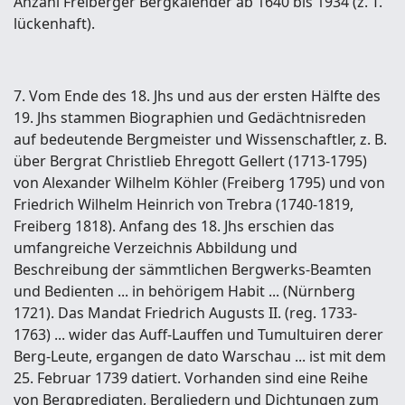
Anzahl Freiberger Bergkalender ab 1640 bis 1934 (z. T.
lückenhaft).
7. Vom Ende des 18. Jhs und aus der ersten Hälfte des
19. Jhs stammen Biographien und Gedächtnisreden
auf bedeutende Bergmeister und Wissenschaftler, z. B.
über Bergrat Christlieb Ehregott Gellert (1713-1795)
von Alexander Wilhelm Köhler (Freiberg 1795) und von
Friedrich Wilhelm Heinrich von Trebra (1740-1819,
Freiberg 1818). Anfang des 18. Jhs erschien das
umfangreiche Verzeichnis Abbildung und
Beschreibung der sämmtlichen Bergwerks-Beamten
und Bedienten ... in behörigem Habit ... (Nürnberg
1721). Das Mandat Friedrich Augusts II. (reg. 1733-
1763) ... wider das Auff-Lauffen und Tumultuiren derer
Berg-Leute, ergangen de dato Warschau ... ist mit dem
25. Februar 1739 datiert. Vorhanden sind eine Reihe
von Bergpredigten, Bergliedern und Dichtungen zum