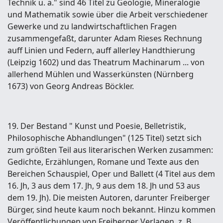
Technik u. a." sind 46 Titel zu Geologie, Mineralogie
und Mathematik sowie über die Arbeit verschiedener
Gewerke und zu landwirtschaftlichen Fragen
zusammengefaßt, darunter Adam Rieses Rechnung
auff Linien und Federn, auff allerley Handthierung
(Leipzig 1602) und das Theatrum Machinarum ... von
allerhend Mühlen und Wasserkünsten (Nürnberg
1673) von Georg Andreas Böckler.
19. Der Bestand " Kunst und Poesie, Belletristik,
Philosophische Abhandlungen" (125 Titel) setzt sich
zum größten Teil aus literarischen Werken zusammen:
Gedichte, Erzählungen, Romane und Texte aus den
Bereichen Schauspiel, Oper und Ballett (4 Titel aus dem
16. Jh, 3 aus dem 17. Jh, 9 aus dem 18. Jh und 53 aus
dem 19. Jh). Die meisten Autoren, darunter Freiberger
Bürger, sind heute kaum noch bekannt. Hinzu kommen
Veröffentlichungen von Freiberger Verlagen, z. B.