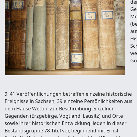
de
Ge
Me
(b
au
Hi
Sc
we
Go
9. 41 Veröffentlichungen betreffen einzelne historische
Ereignisse in Sachsen, 39 einzelne Persönlichkeiten aus
dem Hause Wettin. Zur Beschreibung einzelner
Gegenden (Erzgebirge, Vogtland, Lausitz) und Orte
sowie ihrer historischen Entwicklung liegen in dieser
Bestandsgruppe 78 Titel vor, beginnend mit Ernst