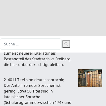
1. Der historische Bestand umfaßt
4275 Bde. Die nachstehenden
Angaben beruhen auf Auszählung der
inventarisierten Titel: 36 erschienen
im 16. Jh, 106 im 17. Jh, 684 im 18. Jh
und 2949 im 19. Jh. Bei den restlichen
Titeln fehlt das Erscheinungsjahr.
Daneben existieren ca. 1000 Bde
zumeist neuerer Literatur als
Bestandteil des Stadtarchivs Freiberg,
die hier unberücksichtigt bleiben.
2. 4011 Titel sind deutschsprachig.
Der Anteil fremder Sprachen ist
gering. Etwa 50 Titel sind in
lateinischer Sprache
(Schulprogramme zwischen 1747 und