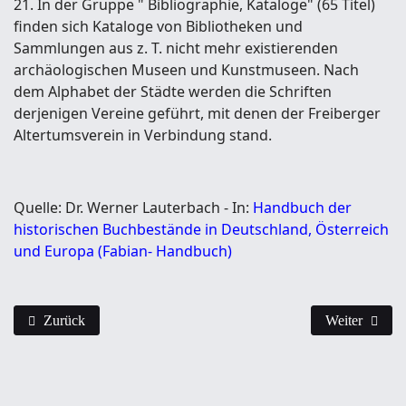
21. In der Gruppe " Bibliographie, Kataloge" (65 Titel)
finden sich Kataloge von Bibliotheken und
Sammlungen aus z. T. nicht mehr existierenden
archäologischen Museen und Kunstmuseen. Nach
dem Alphabet der Städte werden die Schriften
derjenigen Vereine geführt, mit denen der Freiberger
Altertumsverein in Verbindung stand.
Quelle: Dr. Werner Lauterbach - In:
Handbuch der
historischen Buchbestände in Deutschland, Österreich
und Europa (Fabian- Handbuch)
Vorheriger Beitrag: Neuer Bestand
Nächster Beit
Zurück
Weiter